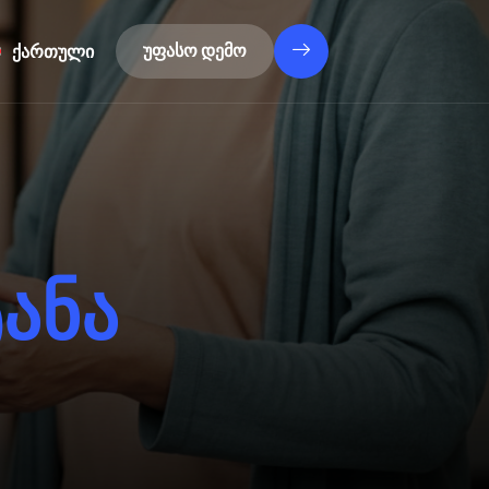
Türkçe
უფასო დემო
ქართული
Latviešu
ტ
ა
ნ
ა