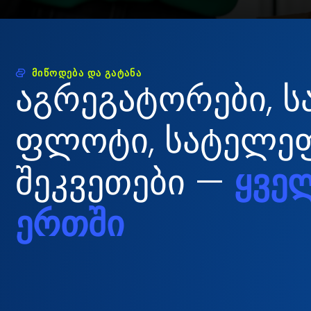
ᲛᲘᲬᲝᲓᲔᲑᲐ ᲓᲐ ᲒᲐᲢᲐᲜᲐ
აგრეგატორები, ს
ფლოტი, სატელე
შეკვეთები —
ყვე
ერთში