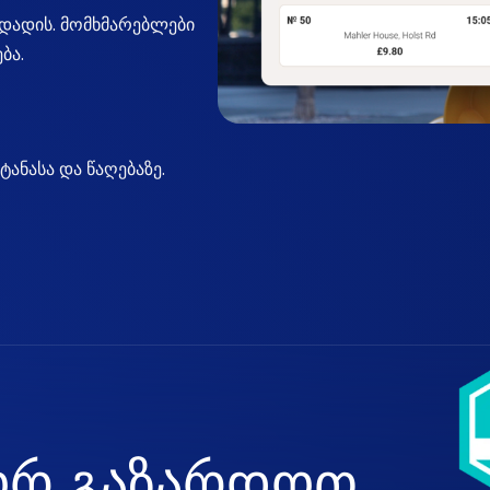
გადადის. მომხმარებლები
ბა.
ტანასა და წაღებაზე.
ო
რ
გ
ა
ზ
ა
რ
დ
ო
თ