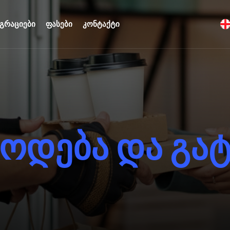
გრაციები
ფასები
კონტაქტი
ო
დ
ე
ბ
ა
დ
ა
გ
ა