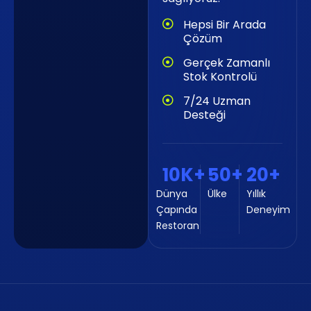
Hepsi Bir Arada
Çözüm
Gerçek Zamanlı
Stok Kontrolü
7/24 Uzman
Desteği
10
K+
50
+
20
+
Dünya
Ülke
Yıllık
Çapında
Deneyim
Restoran