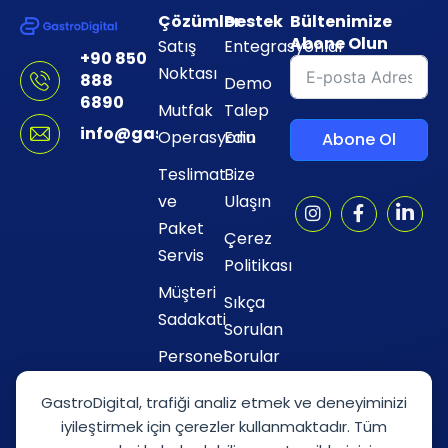
Çözümler
Destek
Bültenimize
Abone Olun
Satış
Entegrasyonlar
+90 850
Noktası
888
Demo
6890
Mutfak
Talep
info@gastrodigital.tr
Operasyonu
Edin
Abone Ol
Teslimat
Bize
ve
Ulaşın
Paket
Çerez
Servis
Politikası
Müşteri
Sıkça
Sadakati
Sorulan
Personel
Sorular
Yönetimi
GastroDigital, trafiği analiz etmek ve deneyiminizi
Raporlar
iyileştirmek için çerezler kullanmaktadır. Tüm
ve