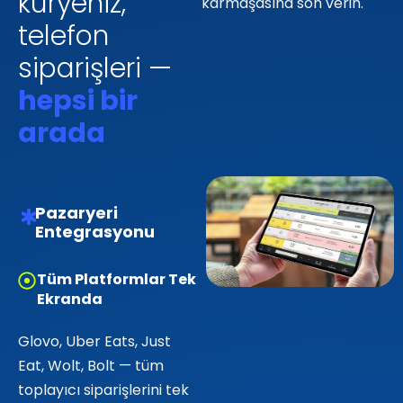
kuryeniz,
karmaşasına son verin.
telefon
siparişleri —
hepsi bir
arada
Pazaryeri
Entegrasyonu
Tüm Platformlar Tek
Ekranda
Glovo, Uber Eats, Just
Eat, Wolt, Bolt — tüm
toplayıcı siparişlerini tek