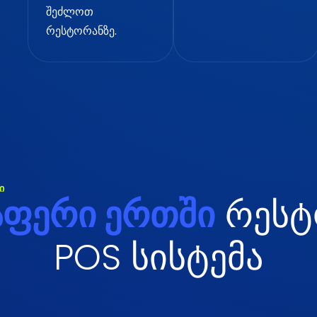
შეძლოთ
რესტორანზე.
ი
ა
ფ
ე
რ
ი
ე
რ
თ
შ
ი
რ
ე
ს
ტ
P
O
S
ს
ი
ს
ტ
ე
მ
ა