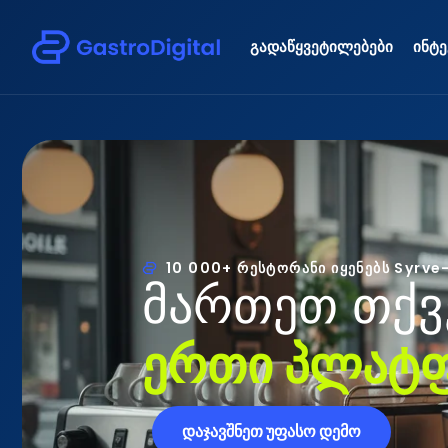
გადაწყვეტილებები
ინტე
10 000+ რესტორანი იყენებს Syrve-
მ
ა
რ
თ
ე
თ
თ
ქ
ვ
ე
რ
თ
ი
პ
ლ
ა
ტ
დაჯავშნეთ უფასო დემო