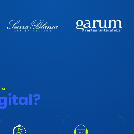
ია
g
i
t
a
l
?