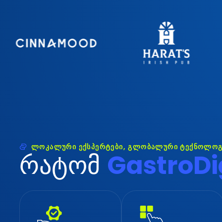
ლოკალური ექსპერტები, გლობალური ტექნოლოგ
რ
ა
ტ
ო
მ
G
a
s
t
r
o
D
i