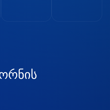
ო
რ
ნ
ი
ს