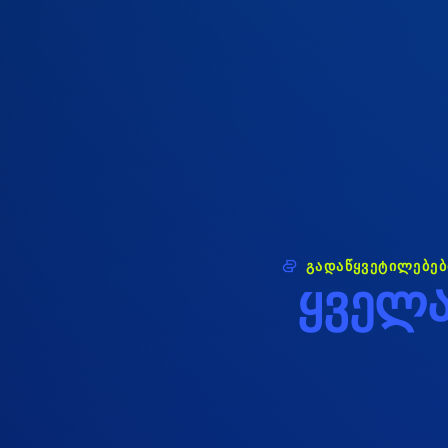
გადაწყვეტილებებ
ყ
ვ
ე
ლ