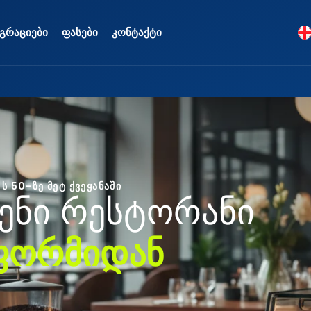
გრაციები
ფასები
კონტაქტი
ს 50-ზე მეტ ქვეყანაში
ე
ნ
ი
რ
ე
ს
ტ
ო
რ
ა
ნ
ი
ფ
ო
რ
მ
ი
დ
ა
ნ