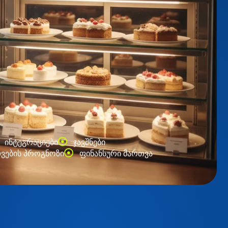
ინტეგრაციები
ჯავშნები
დვების პროგნოზი
ფინანსური მართვა