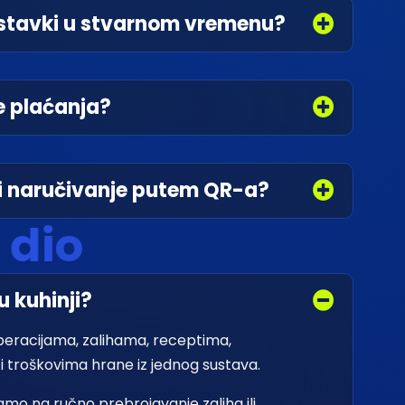
t stavki u stvarnom vremenu?
e plaćanja?
 i naručivanje putem QR-a?
d
i
o
 kuhinji?
peracijama, zalihama, receptima,
 troškovima hrane iz jednog sustava.
samo na ručno prebrojavanje zaliha ili