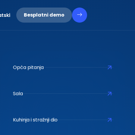
თული
Besplatni demo
tski
viešu
Opća pitanja
Sala
Kuhinja i stražnji dio