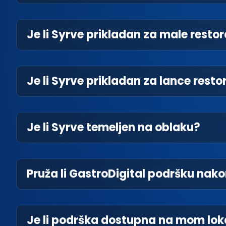
Je li Syrve prikladan za male resto
Je li Syrve prikladan za lance rest
Je li Syrve temeljen na oblaku?
Pruža li GastroDigital podršku nak
Je li podrška dostupna na mom lok