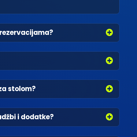
i rezervacijama?
 za stolom?
udžbi i dodatke?