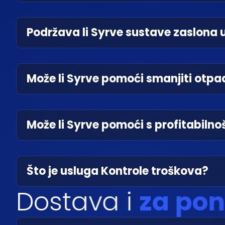
Podržava li Syrve sustave zaslona u
Može li Syrve pomoći smanjiti otpa
Može li Syrve pomoći s profitabiln
Što je usluga Kontrole troškova?
D
o
s
t
a
v
a
i
z
a
p
o
n