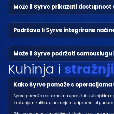
Može li Syrve prikazati dostupnos
Podržava li Syrve integrirane način
Može li Syrve podržati samouslugu
K
u
h
i
n
j
a
i
s
t
r
a
ž
n
j
i
Kako Syrve pomaže s operacijama u
Syrve pomaže restoranima upravljati kuhinjskim o
kretanjem zaliha, planiranjem pripreme, otpadom i
Glavna vrijednost je vidljivost. Umjesto oslanjanja 