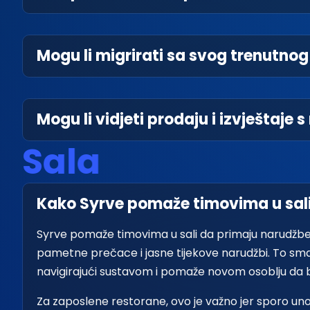
Mogu li migrirati sa svog trenutno
Mogu li vidjeti prodaju i izvještaje 
S
a
l
a
Kako Syrve pomaže timovima u sali
Syrve pomaže timovima u sali da primaju narudžbe b
pametne prečace i jasne tijekove narudžbi. To sma
navigirajući sustavom i pomaže novom osoblju da 
Za zaposlene restorane, ovo je važno jer sporo un