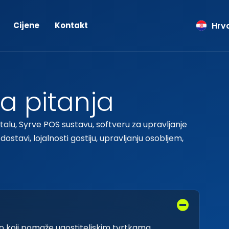
ქარ
Hrva
Lat
Cijene
Kontakt
a
p
i
t
a
n
j
a
alu, Syrve POS sustavu, softveru za upravljanje
ostavi, lojalnosti gostiju, upravljanju osobljem,
tvo koji pomaže ugostiteljskim tvrtkama