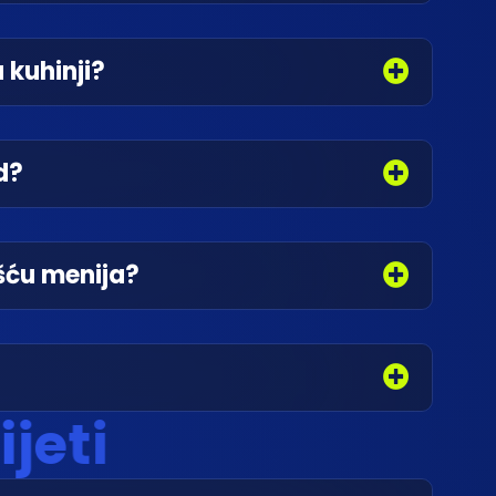
 kuhinji?
d?
ošću menija?
i
j
e
t
i