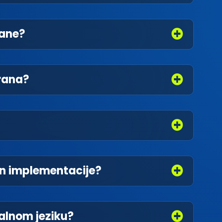
rane?
orana?
on implementacije?
alnom jeziku?