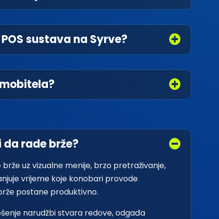
g POS sustava na Syrve?
s mobitela?
 da rade brže?
rže uz vizualne menije, brzo pretraživanje,
njuje vrijeme koje konobari provode
brže postane produktivno.
ošenje narudžbi stvara redove, odgađa