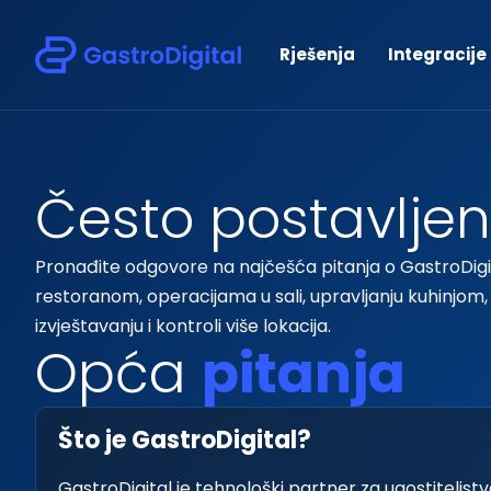
Rješenja
Integracije
Č
e
s
t
o
p
o
s
t
a
v
l
j
e
n
Pronađite odgovore na najčešća pitanja o GastroDigit
restoranom, operacijama u sali, upravljanju kuhinjom, d
izvještavanju i kontroli više lokacija.
O
p
ć
a
p
i
t
a
n
j
a
Što je GastroDigital?
GastroDigital je tehnološki partner za ugostiteljs