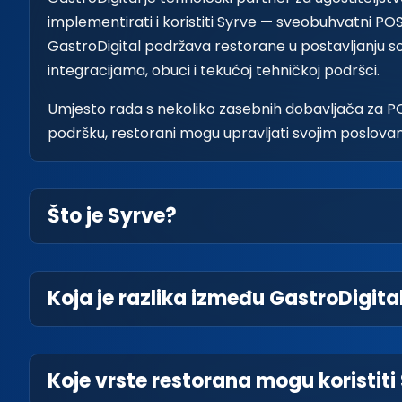
implementirati i koristiti Syrve — sveobuhvatni POS
GastroDigital podržava restorane u postavljanju sof
integracijama, obuci i tekućoj tehničkoj podršci.
Umjesto rada s nekoliko zasebnih dobavljača za POS, 
podršku, restorani mogu upravljati svojim poslova
Što je Syrve?
Koja je razlika između GastroDigita
Koje vrste restorana mogu koristiti