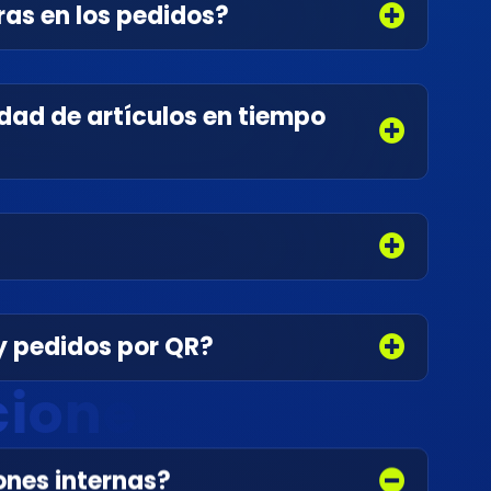
as en los pedidos?
idad de artículos en tiempo
y pedidos por QR?
c
i
o
n
e
s
i
n
t
e
r
ones internas?