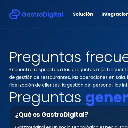
Solución
Integracio
P
r
e
g
u
n
t
a
s
f
r
e
c
u
Encuentra respuestas a las preguntas más frecuentes
de gestión de restaurantes, las operaciones en sala, l
fidelización de clientes, la gestión del personal, los i
P
r
e
g
u
n
t
a
s
g
e
n
e
¿Qué es GastroDigital?
GastroDigital es un socio tecnológico especializa