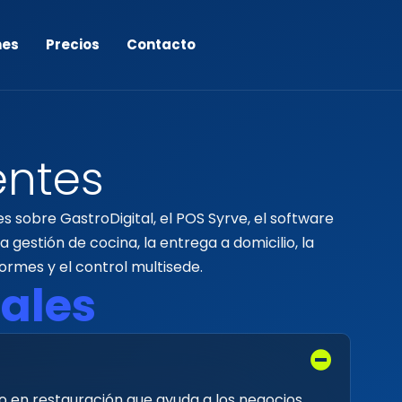
nes
Precios
Contacto
e
n
t
e
s
 sobre GastroDigital, el POS Syrve, el software
a gestión de cocina, la entrega a domicilio, la
nformes y el control multisede.
r
a
l
e
s
do en restauración que ayuda a los negocios