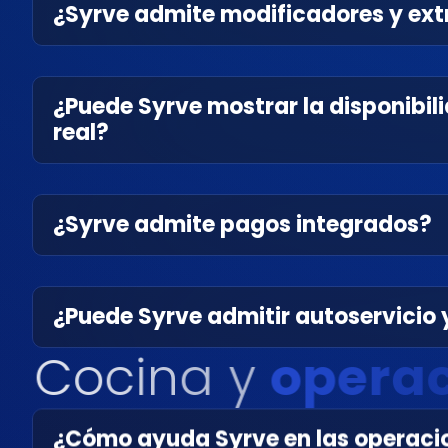
¿Syrve admite modificadores y extr
¿Puede Syrve mostrar la disponibil
real?
¿Syrve admite pagos integrados?
¿Puede Syrve admitir autoservicio 
C
o
c
i
n
a
y
o
p
e
r
a
¿Cómo ayuda Syrve en las operaci