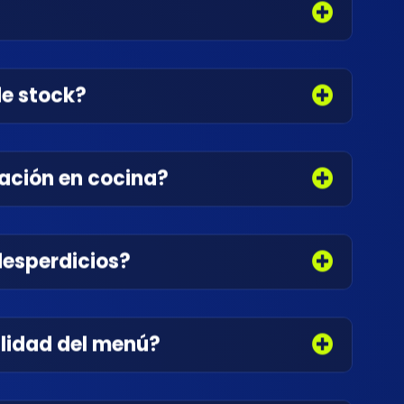
de stock?
zación en cocina?
desperdicios?
ilidad del menú?