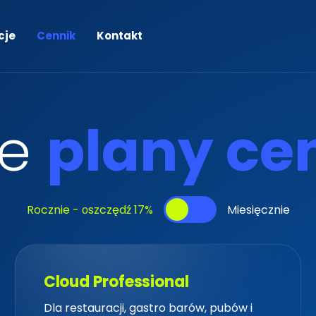
cje
Cennik
Kontakt
e
p
l
a
n
y
c
e
Rocznie - оszczędź 17%
Miesięcznie
Cloud Professional
Cloud Professional
Dla restauracji, gastro barów, pubów i
Dla restauracji, gastro barów, pubów i