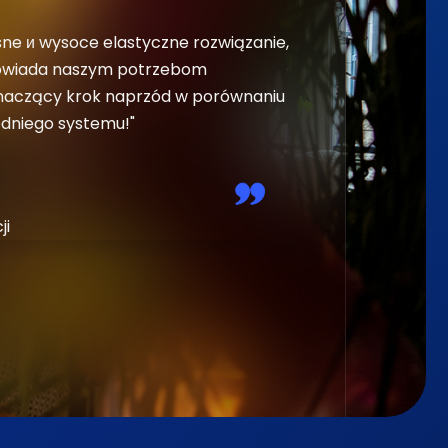
ne и wysoce elastyczne rozwiązanie,
"Program jest b
powiada naszym potrzebom
pojawiają się no
naczący krok naprzód w porównaniu
znacznie bardzi
dniego systemu!"
poprzednie opr
praca stała się 
Helen
ji
Zespół Pasqual 