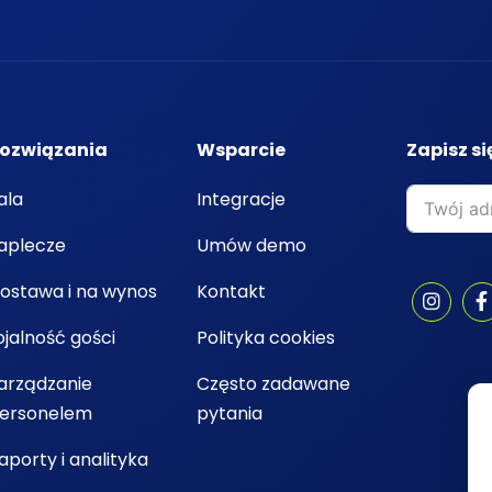
ozwiązania
Wsparcie
Zapisz si
ala
Integracje
aplecze
Umów demo
ostawa i na wynos
Kontakt
ojalność gości
Polityka cookies
arządzanie
Często zadawane
ersonelem
pytania
aporty i analityka