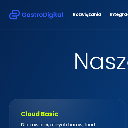
Rozwiązania
Integra
N
a
s
z
Cloud Basic
Cloud Basic
Dla kawiarni, małych barów, food
Dla kawiarni, małych barów, food