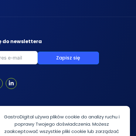
ę do newslettera
Zapisz się
GastroDigital używa plików cookie do analizy ruchu i
poprawy Twojego doświadczenia. Możesz
zaakceptować wszystkie pliki cookie lub zarządzać