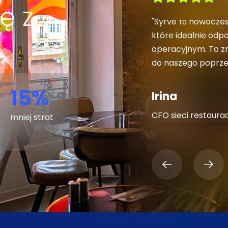
ę z
ów Syrve jest niesamowita.
"Syrve то nowoczes
i dostawcami przebiegła
które idealnie od
rcie GastroDigital jest na
operacyjnym. To z
do naszego poprze
15
%
i QSR
Irina
CFO sieci restaurac
mniej strat