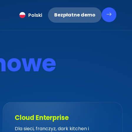
ქართული
Bezpłatne demo
Polski
Latviešu
n
o
w
e
Cloud Enterprise
Cloud Enterprise
Dla sieci, franczyz, dark kitchen i
Dla sieci, franczyz, dark kitchen i