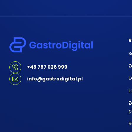
R
S
Z
+48 787 026 999
D
info@gastrodigital.pl
L
Z
p
R