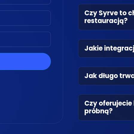
Czy Syrve to 
restauracją?
Jakie integrac
Jak długo trw
Czy oferujecie
próbną?