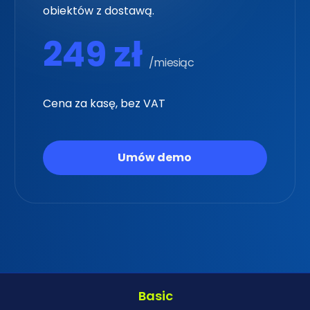
obiektów z dostawą.
obiektów z dostawą.
249 zł
299 zł
/miesiąc
/miesiąc
Cena za kasę, bez VAT
Cena za kasę, bez VAT
Umów demo
Umów demo
Basic