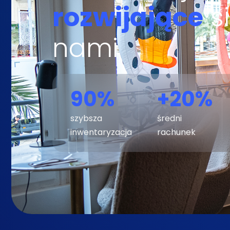
rozwijające
si
ty i intuicyjny. Choć zawsze
"Szczegółowość raport
, system już teraz jest
Integracja z lokalnym
nami
 i wydajny niż nasze
bezproblemowo, a wspa
ie. Dzięki niemu codzienna
najwyższym poziomie."
!"
90
%
+
20
%
Właściciel siec
4 lokalizacje
szybsza
średni
inwentaryzacja
rachunek