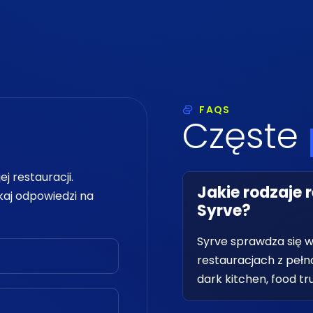
FAQS
Częste
j restauracji.
Jakie rodzaje 
skaj odpowiedzi na
Syrve?
Syrve sprawdza się 
restauracjach z pełną
dark kitchen, food tr