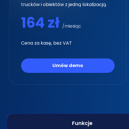
trucków i obiektów z jedną lokalizacją.
trucków i obiektów z jedną lokalizacją.
164 zł
197 zł
/miesiąc
/miesiąc
Cena za kasę, bez VAT
Cena za kasę, bez VAT
Umów demo
Umów demo
Funkcje