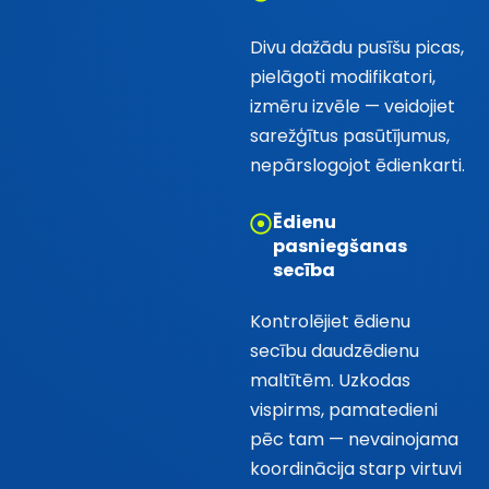
Divu dažādu pusīšu picas,
pielāgoti modifikatori,
izmēru izvēle — veidojiet
sarežģītus pasūtījumus,
nepārslogojot ēdienkarti.
Ēdienu
pasniegšanas
secība
Kontrolējiet ēdienu
secību daudzēdienu
maltītēm. Uzkodas
vispirms, pamatedieni
pēc tam — nevainojama
koordinācija starp virtuvi