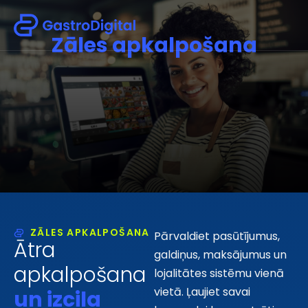
Z
ā
l
e
s
a
p
k
a
l
p
o
š
a
n
a
ZĀLES APKALPOŠANA
Pārvaldiet pasūtījumus,
Ātra
galdiņus, maksājumus un
apkalpošana
lojalitātes sistēmu vienā
vietā. Ļaujiet savai
un izcila