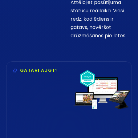
Attēlojiet pasūtījuma
statusu reāllaikā. Viesi
redz, kad ēdiens ir
gatavs, novēršot
drūzmēšanos pie letes.
GATAVI AUGT?