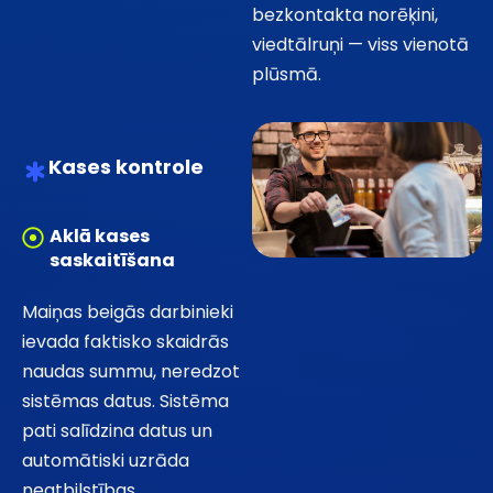
bezkontakta norēķini,
viedtālruņi — viss vienotā
plūsmā.
Kases kontrole
Aklā kases
saskaitīšana
Maiņas beigās darbinieki
ievada faktisko skaidrās
naudas summu, neredzot
sistēmas datus. Sistēma
pati salīdzina datus un
automātiski uzrāda
neatbilstības.