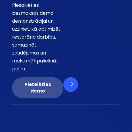
Piesakieties
bezmaksas demo
demonstrācijai un
uzziniet, kā optimizēt
restorāna darbību,
samazināt
zaudējumus un
maksimāli palielināt
peļņu.
Pieteikties
demo