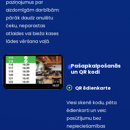
paziņojumus par
aizdomīgām darbībām:
pārāk daudz anulētu
čeku, neparastas
atlaides vai bieža kases
lādes vēršana vaļā.
Pašapkalpošanās
un QR kodi
QR ēdienkarte
Viesi skenē kodu, pēta
ēdienkarti un veic
pasūtījumu bez
nepieciešamības