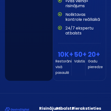
«Viss vienā»
risinājums
Noliktavas
kontrole reāllaikā
24/7 ekspertu
atbalsts
10
K+
50
+
20
+
Restorāni
Valstis
Gadu
visā
pieredze
pasaulē
Risinājumi
Atbalsts
Pierakstieties