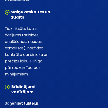
Maiņu atskaites un
audits
Tiek fiksēts katrs
darījums (atlaides,
anulēšanas, naudas
atmaksas), norādot
konkrēto darbinieku un
precīzu laiku. Pilnīga
pārredzamība bez
minējumiem.
Brīdinājumi
vadītājam
Saņemiet tūlītējus