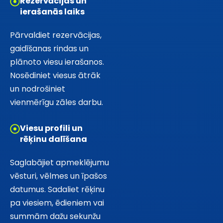
Rezervācijas un
ierašanās laiks
Pārvaldiet rezervācijas,
gaidīšanas rindas un
plānoto viesu ierašanos.
Nosēdiniet viesus ātrāk
un nodrošiniet
vienmērīgu zāles darbu.
Viesu profili un
rēķinu dalīšana
Saglabājiet apmeklējumu
vēsturi, vēlmes un īpašos
datumus. Sadaliet rēķinu
pa viesiem, ēdieniem vai
summām dažu sekunžu