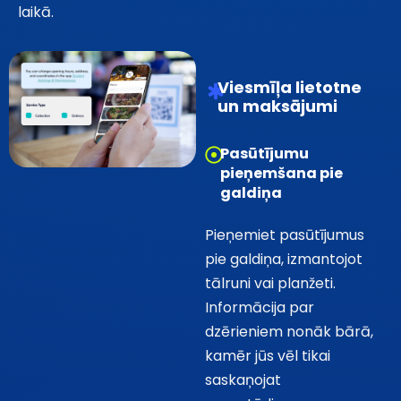
laikā.
Viesmīļa lietotne
un maksājumi
Pasūtījumu
pieņemšana pie
galdiņa
Pieņemiet pasūtījumus
pie galdiņa, izmantojot
tālruni vai planžeti.
Informācija par
dzērieniem nonāk bārā,
kamēr jūs vēl tikai
saskaņojat