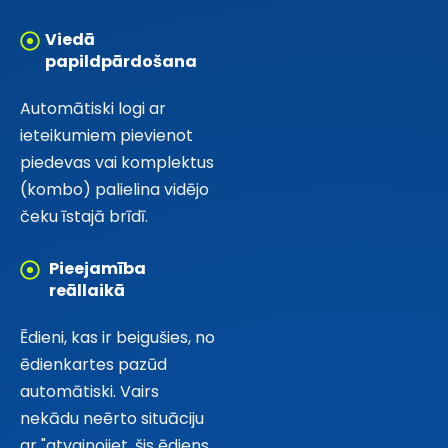
Viedā
papildpārdošana
Automātiski logi ar
ieteikumiem pievienot
piedevas vai komplektus
(kombo) palielina vidējo
čeku īstajā brīdī.
Pieejamība
reāllaikā
Ēdieni, kas ir beigušies, no
ēdienkartes pazūd
automātiski. Vairs
nekādu neērto situāciju
ar "atvainojiet, šis ēdiens