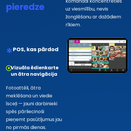
komandai koncentrēties
pieredze
uz viesmīlību, nevis
žonglēšanu ar dažādiem
rīkiem.
POS, kas pārdod
Vizuāla ēdienkarte
un ātra navigācija
Fotoattēli, ātra
meklēšana un viedie
īsceļi — jauni darbinieki
spēs pārliecinoši
pieņemt pasūtījumus jau
no pirmās dienas.