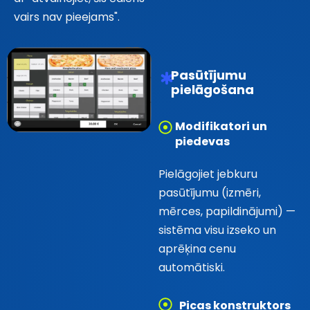
vairs nav pieejams".
Pasūtījumu
pielāgošana
Modifikatori un
piedevas
Pielāgojiet jebkuru
pasūtījumu (izmēri,
mērces, papildinājumi) —
sistēma visu izseko un
aprēķina cenu
automātiski.
Picas konstruktors