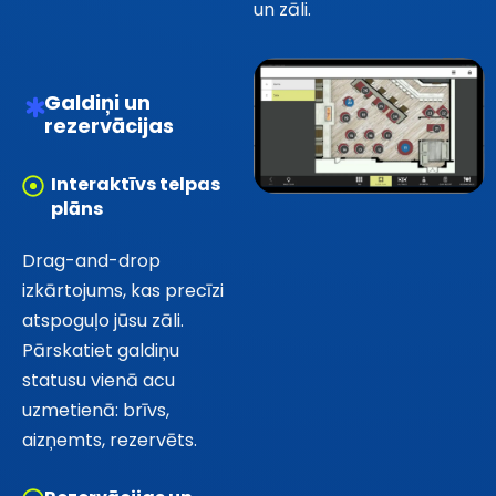
un zāli.
Galdiņi un
rezervācijas
Interaktīvs telpas
plāns
Drag-and-drop
izkārtojums, kas precīzi
atspoguļo jūsu zāli.
Pārskatiet galdiņu
statusu vienā acu
uzmetienā: brīvs,
aizņemts, rezervēts.